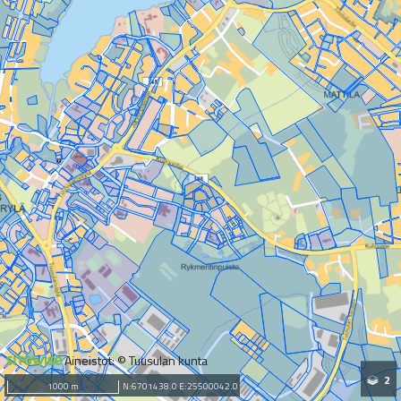
Aineistot: © Tuusulan kunta
2
1000 m
N:6701438.0 E:25500042.0