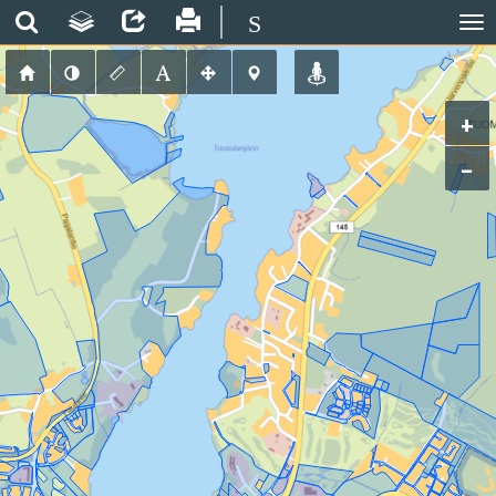
S
+
−