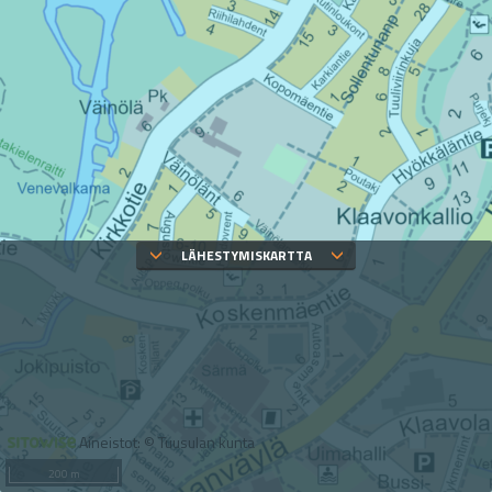
LÄHESTYMISKARTTA
Aineistot: © Tuusulan kunta
200 m